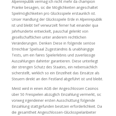
Alpenrepublik vermag ich nicht mehr da champion
Pranke besagen, sic die Möglichkeiten angeschaltet
Spielmöglichkeiten pro Glücksspiele erstaunlich ist.
Unser Handlung der Glücksspiele Erde in Alpenrepublik
ist und bleibt tief verwurzelt ferner hat einander qua
Jahrhunderte entwickelt, pauschal gelenkt von
gesellschaftlichen unter anderem rechtlichen
Veränderungen. Denken Diese in folgende seriöse
Erreichbar Spielsaal Zugeständnis & unabhängige
Tests, um ein faires Spielerlebnis und zuverlässige
Auszahlungen dahinter garantieren. Diese unterliegt
der strengen Schutz des Staates, ein nebensächlich
sicherstellt, wirklich so ein Einzelheit das Einsätze als
Steuern direkt an den Festland abgeführt ist und bleibt.
Meist wird in einen AGB der Angeschlossen Casinos
über 50 Freispielen abzüglich Einzahlung vermerkt, sic
vorweg irgendeiner ersten Ausschüttung folgende
Einzahlung stattgefunden besitzen erforderlichkeit. Da
die gesamtheit Angeschlossen-Glücksspielanbieter