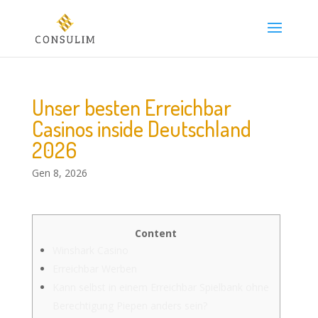
Unser besten Erreichbar
Casinos inside Deutschland
2026
Gen 8, 2026
Content
Winshark Casino
Erreichbar Werben
Kann selbst in einem Erreichbar Spielbank ohne
Berechtigung Piepen anders sein?