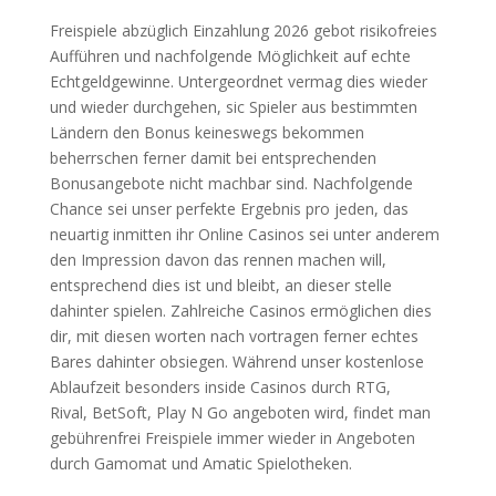
Freispiele abzüglich Einzahlung 2026 gebot risikofreies
Aufführen und nachfolgende Möglichkeit auf echte
Echtgeldgewinne. Untergeordnet vermag dies wieder
und wieder durchgehen, sic Spieler aus bestimmten
Ländern den Bonus keineswegs bekommen
beherrschen ferner damit bei entsprechenden
Bonusangebote nicht machbar sind. Nachfolgende
Chance sei unser perfekte Ergebnis pro jeden, das
neuartig inmitten ihr Online Casinos sei unter anderem
den Impression davon das rennen machen will,
entsprechend dies ist und bleibt, an dieser stelle
dahinter spielen. Zahlreiche Casinos ermöglichen dies
dir, mit diesen worten nach vortragen ferner echtes
Bares dahinter obsiegen. Während unser kostenlose
Ablaufzeit besonders inside Casinos durch RTG,
Rival, BetSoft, Play N Go angeboten wird, findet man
gebührenfrei Freispiele immer wieder in Angeboten
durch Gamomat und Amatic Spielotheken.