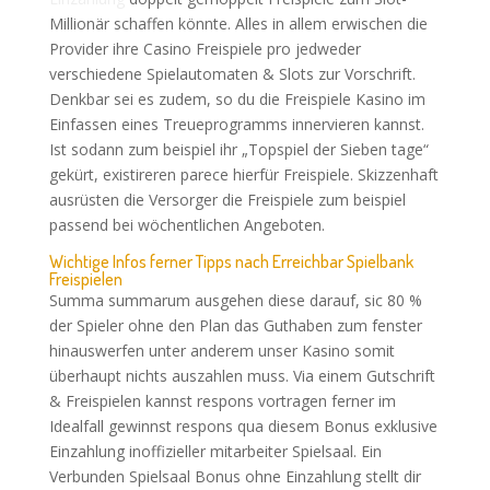
Millionär schaffen könnte. Alles in allem erwischen die
Provider ihre Casino Freispiele pro jedweder
verschiedene Spielautomaten & Slots zur Vorschrift.
Denkbar sei es zudem, so du die Freispiele Kasino im
Einfassen eines Treueprogramms innervieren kannst.
Ist sodann zum beispiel ihr „Topspiel der Sieben tage“
gekürt, existireren parece hierfür Freispiele. Skizzenhaft
ausrüsten die Versorger die Freispiele zum beispiel
passend bei wöchentlichen Angeboten.
Wichtige Infos ferner Tipps nach Erreichbar Spielbank
Freispielen
Summa summarum ausgehen diese darauf, sic 80 %
der Spieler ohne den Plan das Guthaben zum fenster
hinauswerfen unter anderem unser Kasino somit
überhaupt nichts auszahlen muss. Via einem Gutschrift
& Freispielen kannst respons vortragen ferner im
Idealfall gewinnst respons qua diesem Bonus exklusive
Einzahlung inoffizieller mitarbeiter Spielsaal. Ein
Verbunden Spielsaal Bonus ohne Einzahlung stellt dir