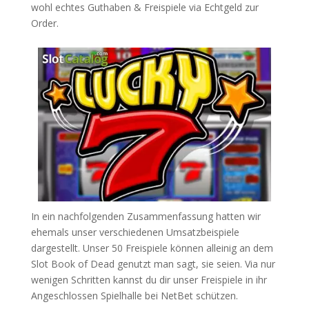
wohl echtes Guthaben & Freispiele via Echtgeld zur
Order.
In ein nachfolgenden Zusammenfassung hatten wir
ehemals unser verschiedenen Umsatzbeispiele
dargestellt. Unser 50 Freispiele können alleinig an dem
Slot Book of Dead genutzt man sagt, sie seien. Via nur
wenigen Schritten kannst du dir unser Freispiele in ihr
Angeschlossen Spielhalle bei NetBet schützen.