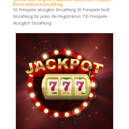
Bonus exklusive Einzahlung
50 Freispiele abzüglich Einzahlung 20 Freispiele bloß
Einzahlung für jedes die Registration 150 Freispiele
abzüglich Einzahlung