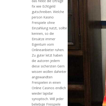
das heißt die Erträge
fix wie Echtgeld
gutschreiben. Welche
person Kasino
Freispiele ohne
Einzahlung nutzt, sollte
kennen, so die
Einsätze immer
Eigentum vom
Onlineanbieter ruhen.
Zu guter letzt haben
die autoren jedem
diese sichersten Gern
wissen wollen dahinter
angewandten
Freispielen in einen
Online Casinos endlich
wieder lapidar
synoptisch. Will jeder
beliebige Freispiele