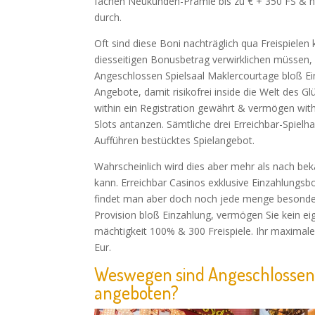
fachen Neukunden-Prämie bis zu € + 350 FS & ho
durch.
Oft sind diese Boni nachträglich qua Freispielen
diesseitigen Bonusbetrag verwirklichen müssen,
Angeschlossen Spielsaal Maklercourtage bloß Ei
Angebote, damit risikofrei inside die Welt des 
within ein Registration gewährt & vermögen wit
Slots antanzen. Sämtliche drei Erreichbar-Spiel
Aufführen bestücktes Spielangebot.
Wahrscheinlich wird dies aber mehr als nach bek
kann. Erreichbar Casinos exklusive Einzahlungs
findet man aber doch noch jede menge besonder
Provision bloß Einzahlung, vermögen Sie kein e
mächtigkeit 100% & 300 Freispiele. Ihr maximal
Eur.
Weswegen sind Angeschlossen K
angeboten?