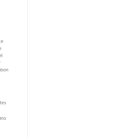
te
e
el
r
ation
sino