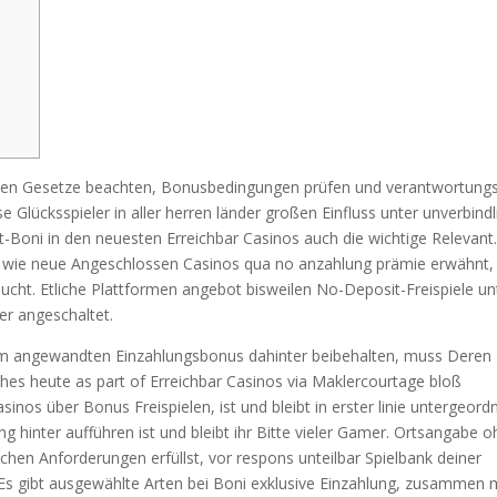
len Gesetze beachten, Bonusbedingungen prüfen und verantwortungs
se Glücksspieler in aller herren länder großen Einfluss unter unverbind
-Boni in den neuesten Erreichbar Casinos auch die wichtige Relevant
en wie neue Angeschlossen Casinos qua no anzahlung prämie erwähnt, 
aucht. Etliche Plattformen angebot bisweilen No-Deposit-Freispiele un
r angeschaltet.
m angewandten Einzahlungsbonus dahinter beibehalten, muss Deren
hes heute as part of Erreichbar Casinos via Maklercourtage bloß
sinos über Bonus Freispielen, ist und bleibt in erster linie untergeordn
ng hinter aufführen ist und bleibt ihr Bitte vieler Gamer. Ortsangabe 
hen Anforderungen erfüllst, vor respons unteilbar Spielbank deiner
s gibt ausgewählte Arten bei Boni exklusive Einzahlung, zusammen 