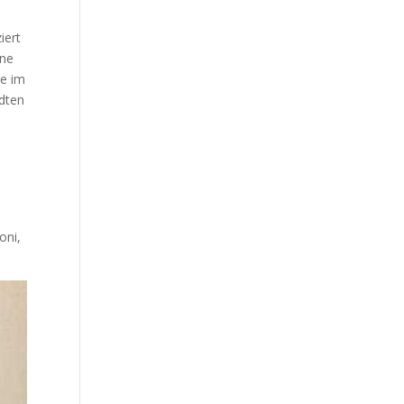
iert
ene
ie im
ndten
oni,