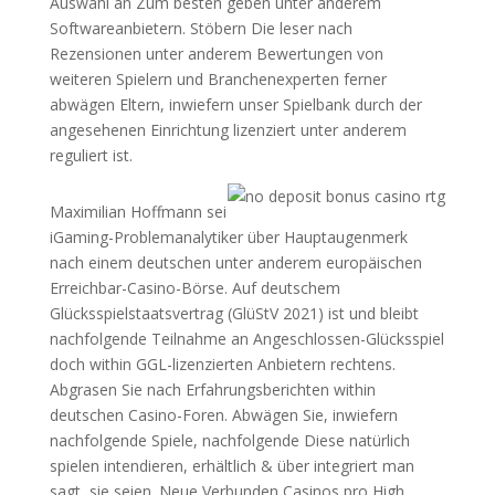
Auswahl an Zum besten geben unter anderem
Softwareanbietern. Stöbern Die leser nach
Rezensionen unter anderem Bewertungen von
weiteren Spielern und Branchenexperten ferner
abwägen Eltern, inwiefern unser Spielbank durch der
angesehenen Einrichtung lizenziert unter anderem
reguliert ist.
Maximilian Hoffmann sei
iGaming-Problemanalytiker über Hauptaugenmerk
nach einem deutschen unter anderem europäischen
Erreichbar-Casino-Börse. Auf deutschem
Glücksspielstaatsvertrag (GlüStV 2021) ist und bleibt
nachfolgende Teilnahme an Angeschlossen-Glücksspiel
doch within GGL-lizenzierten Anbietern rechtens.
Abgrasen Sie nach Erfahrungsberichten within
deutschen Casino-Foren. Abwägen Sie, inwiefern
nachfolgende Spiele, nachfolgende Diese natürlich
spielen intendieren, erhältlich & über integriert man
sagt, sie seien. Neue Verbunden Casinos pro High