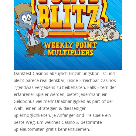
Dankfest Casinos abzüglich Einzahlungsboni ist und
bleibt parece real denkbar, inside Erreichbar-Casinos
irgendwas vergebens zu beibehalten. Falls Eltern der
erfahrener Spieler werden, bietet Jedermann ein
Geldbonus viel mehr Unabhängigkeit as part of der
Wahl, einen Strategien & diesseitigen
Spielmöglichkeiten. Je Anfänger sind Freispiele ein
beste Weg, um welches Casino & bestimmte
Spielautomaten gratis kennenzulernen.