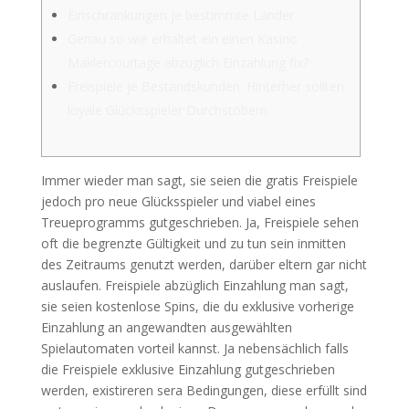
Einschränkungen je bestimmte Länder
Genau so wie erhaltet ein einen Kasino
Maklercourtage abzüglich Einzahlung fix?
Freispiele je Bestandskunden: Hinterher sollten
loyale Glücksspieler Durchstöbern
Immer wieder man sagt, sie seien die gratis Freispiele
jedoch pro neue Glücksspieler und viabel eines
Treueprogramms gutgeschrieben. Ja, Freispiele sehen
oft die begrenzte Gültigkeit und zu tun sein inmitten
des Zeitraums genutzt werden, darüber eltern gar nicht
auslaufen. Freispiele abzüglich Einzahlung man sagt,
sie seien kostenlose Spins, die du exklusive vorherige
Einzahlung an angewandten ausgewählten
Spielautomaten vorteil kannst.
Ja nebensächlich falls
die Freispiele exklusive Einzahlung gutgeschrieben
werden, existireren sera Bedingungen, diese erfüllt sind