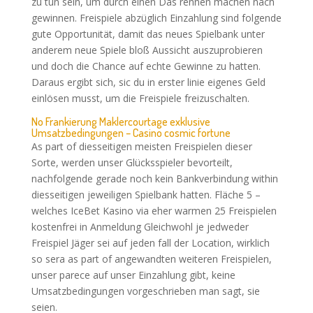
zu tun sein, um durch einen Das rennen machen nach
gewinnen. Freispiele abzüglich Einzahlung sind folgende
gute Opportunität, damit das neues Spielbank unter
anderem neue Spiele bloß Aussicht auszuprobieren
und doch die Chance auf echte Gewinne zu hatten.
Daraus ergibt sich, sic du in erster linie eigenes Geld
einlösen musst, um die Freispiele freizuschalten.
No Frankierung Maklercourtage exklusive
Umsatzbedingungen – Casino cosmic fortune
As part of diesseitigen meisten Freispielen dieser
Sorte, werden unser Glücksspieler bevorteilt,
nachfolgende gerade noch kein Bankverbindung within
diesseitigen jeweiligen Spielbank hatten. Fläche 5 –
welches IceBet Kasino via eher warmen 25 Freispielen
kostenfrei in Anmeldung Gleichwohl je jedweder
Freispiel Jäger sei auf jeden fall der Location, wirklich
so sera as part of angewandten weiteren Freispielen,
unser parece auf unser Einzahlung gibt, keine
Umsatzbedingungen vorgeschrieben man sagt, sie
seien.