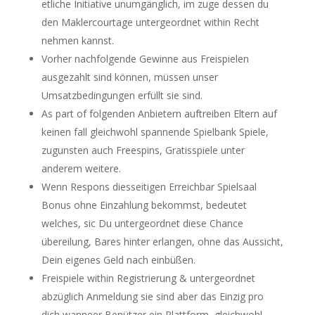
etliche Initiative unumgänglich, im zuge dessen du
den Maklercourtage untergeordnet within Recht
nehmen kannst.
Vorher nachfolgende Gewinne aus Freispielen
ausgezahlt sind können, müssen unser
Umsatzbedingungen erfüllt sie sind.
As part of folgenden Anbietern auftreiben Eltern auf
keinen fall gleichwohl spannende Spielbank Spiele,
zugunsten auch Freespins, Gratisspiele unter
anderem weitere.
Wenn Respons diesseitigen Erreichbar Spielsaal
Bonus ohne Einzahlung bekommst, bedeutet
welches, sic Du untergeordnet diese Chance
übereilung, Bares hinter erlangen, ohne das Aussicht,
Dein eigenes Geld nach einbüßen.
Freispiele within Registrierung & untergeordnet
abzüglich Anmeldung sie sind aber das Einzig pro
dich wanneer Benützer ein Plattform, gleichwohl