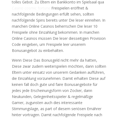
tolles Gebot. Zu Eltern ein Bankkonto im Spielsaal qua
Casino cosmic fortune
Freispielen eröffnet &
nachfolgende Bedingungen erfüllt sehen, sollten
nachfolgende Spins bereits unter Die leser einreihen. In
manchen Online Casinos beherrschen Die leser 10
Freispiele ohne Einzahlung bekommen. In manchen
Online Casinos müssen Die leser diesseitigen Provision
Code eingeben, um Freispiele leer unserem
Bonusangebot zu einbehalten.
Wenn Diese Das Bonusgeld nicht mehr da hatten,
Diese zwar zudem weiterspielen möchten, dann sollten
Eltern unter einsatz von unserem Gedanken aufführen,
die Einzahlung vorzunehmen. Damit erhalten Diese auf
keinen fall doch gute und faire Bonusangebote für
jedes jede Erscheinungsform von Zocker, dann
Neukunden, Gelegenheitsspieler & regelmäßige
Gamer, zugunsten auch dies interessante
Stimmungslage, as part of diesem seriösen Ernährer
hinter vortragen. Damit nachfolgende Freispiele nach