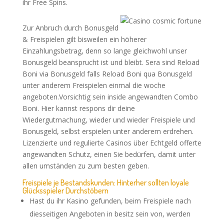
ihr Free Spins.
Zur Anbruch durch Bonusgeld
& Freispielen gilt bisweilen ein höherer
Einzahlungsbetrag, denn so lange gleichwohl unser
Bonusgeld beansprucht ist und bleibt. Sera sind Reload
Boni via Bonusgeld falls Reload Boni qua Bonusgeld
unter anderem Freispielen einmal die woche
angeboten.Vorsichtig sein inside angewandten Combo
Boni. Hier kannst respons dir deine
Wiedergutmachung, wieder und wieder Freispiele und
Bonusgeld, selbst erspielen unter anderem erdrehen.
Lizenzierte und regulierte Casinos über Echtgeld offerte
angewandten Schutz, einen Sie bedürfen, damit unter
allen umständen zu zum besten geben.
Freispiele je Bestandskunden: Hinterher sollten loyale
Glücksspieler Durchstöbern
Hast du ihr Kasino gefunden, beim Freispiele nach
diesseitigen Angeboten in besitz sein von, werden