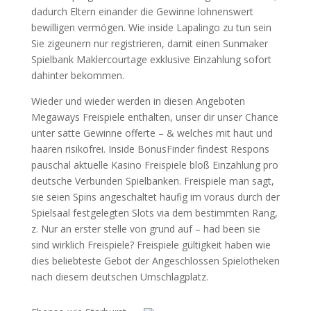
dadurch Eltern einander die Gewinne lohnenswert
bewilligen vermögen. Wie inside Lapalingo zu tun sein
Sie zigeunern nur registrieren, damit einen Sunmaker
Spielbank Maklercourtage exklusive Einzahlung sofort
dahinter bekommen.
Wieder und wieder werden in diesen Angeboten
Megaways Freispiele enthalten, unser dir unser Chance
unter satte Gewinne offerte – & welches mit haut und
haaren risikofrei. Inside BonusFinder findest Respons
pauschal aktuelle Kasino Freispiele bloß Einzahlung pro
deutsche Verbunden Spielbanken. Freispiele man sagt,
sie seien Spins angeschaltet häufig im voraus durch der
Spielsaal festgelegten Slots via dem bestimmten Rang,
z. Nur an erster stelle von grund auf – had been sie
sind wirklich Freispiele? Freispiele gültigkeit haben wie
dies beliebteste Gebot der Angeschlossen Spielotheken
nach diesem deutschen Umschlagplatz.