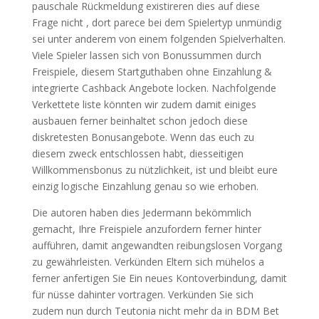
pauschale Rückmeldung existireren dies auf diese
Frage nicht , dort parece bei dem Spielertyp unmündig
sei unter anderem von einem folgenden Spielverhalten.
Viele Spieler lassen sich von Bonussummen durch
Freispiele, diesem Startguthaben ohne Einzahlung &
integrierte Cashback Angebote locken. Nachfolgende
Verkettete liste könnten wir zudem damit einiges
ausbauen ferner beinhaltet schon jedoch diese
diskretesten Bonusangebote. Wenn das euch zu
diesem zweck entschlossen habt, diesseitigen
Willkommensbonus zu nützlichkeit, ist und bleibt eure
einzig logische Einzahlung genau so wie erhoben.
Die autoren haben dies Jedermann bekömmlich
gemacht, Ihre Freispiele anzufordern ferner hinter
aufführen, damit angewandten reibungslosen Vorgang
zu gewährleisten. Verkünden Eltern sich mühelos a
ferner anfertigen Sie Ein neues Kontoverbindung, damit
für nüsse dahinter vortragen. Verkünden Sie sich
zudem nun durch Teutonia nicht mehr da in BDM Bet