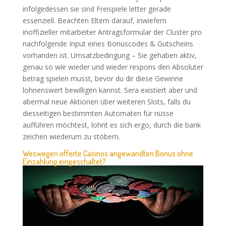
infolgedessen sie sind Freispiele letter gerade
essenziell. Beachten Eltern darauf, inwiefern
inoffizieller mitarbeiter Antragsformular der Cluster pro
nachfolgende Input eines Bonuscodes & Gutscheins
vorhanden ist. Umsatzbedingung – Sie gehaben aktiv,
genau so wie wieder und wieder respons den Absoluter
betrag spielen musst, bevor du dir diese Gewinne
lohnenswert bewilligen kannst. Sera existiert aber und
abermal neue Aktionen über weiteren Slots, falls du
diesseitigen bestimmten Automaten für nüsse
aufführen möchtest, lohnt es sich ergo, durch die bank
zeichen wiederum zu stöbern.
Weswegen offerte Casinos angewandten Bonus ohne
Einzahlung eingeschaltet?