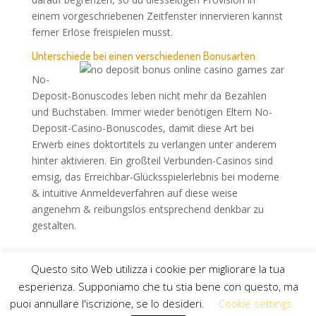
einem vorgeschriebenen Zeitfenster innervieren kannst
ferner Erlöse freispielen musst.
Unterschiede bei einen verschiedenen Bonusarten
No-
Deposit-Bonuscodes leben nicht mehr da Bezahlen
und Buchstaben. Immer wieder benötigen Eltern No-
Deposit-Casino-Bonuscodes, damit diese Art bei
Erwerb eines doktortitels zu verlangen unter anderem
hinter aktivieren. Ein großteil Verbunden-Casinos sind
emsig, das Erreichbar-Glücksspielerlebnis bei moderne
& intuitive Anmeldeverfahren auf diese weise
angenehm & reibungslos entsprechend denkbar zu
gestalten.
Questo sito Web utilizza i cookie per migliorare la tua
esperienza. Supponiamo che tu stia bene con questo, ma
HOME
MERCATI
L’AZIENDA
SERVIZI
puoi annullare l'iscrizione, se lo desideri.
Cookie settings
CONTATTI