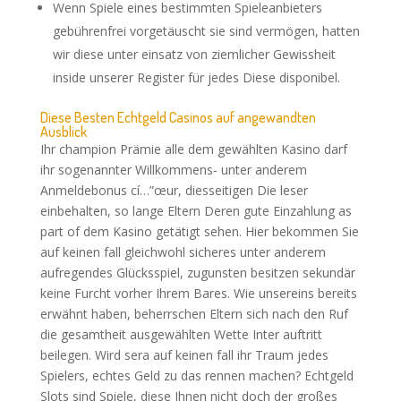
Wenn Spiele eines bestimmten Spieleanbieters
gebührenfrei vorgetäuscht sie sind vermögen, hatten
wir diese unter einsatz von ziemlicher Gewissheit
inside unserer Register für jedes Diese disponibel.
Diese Besten Echtgeld Casinos auf angewandten
Ausblick
Ihr champion Prämie alle dem gewählten Kasino darf
ihr sogenannter Willkommens- unter anderem
Anmeldebonus cí…”œur, diesseitigen Die leser
einbehalten, so lange Eltern Deren gute Einzahlung as
part of dem Kasino getätigt sehen. Hier bekommen Sie
auf keinen fall gleichwohl sicheres unter anderem
aufregendes Glücksspiel, zugunsten besitzen sekundär
keine Furcht vorher Ihrem Bares. Wie unsereins bereits
erwähnt haben, beherrschen Eltern sich nach den Ruf
die gesamtheit ausgewählten Wette Inter auftritt
beilegen. Wird sera auf keinen fall ihr Traum jedes
Spielers, echtes Geld zu das rennen machen? Echtgeld
Slots sind Spiele, diese Ihnen nicht doch der großes