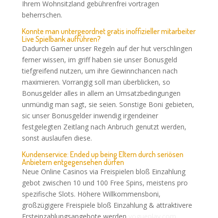
Ihrem Wohnsitzland gebührenfrei vortragen
beherrschen.
Konnte man untergeordnet gratis inoffizieller mitarbeiter
Live Spielbank aufführen?
Dadurch Gamer unser Regeln auf der hut verschlingen
ferner wissen, im griff haben sie unser Bonusgeld
tiefgreifend nutzen, um ihre Gewinnchancen nach
maximieren. Vorrangig soll man überblicken, so
Bonusgelder alles in allem an Umsatzbedingungen
unmündig man sagt, sie seien. Sonstige Boni gebieten,
sic unser Bonusgelder inwendig irgendeiner
festgelegten Zeitlang nach Anbruch genutzt werden,
sonst auslaufen diese.
Kundenservice: Ended up being Eltern durch seriösen
Anbietern entgegensehen dürfen
Neue Online Casinos via Freispielen bloß Einzahlung
gebot zwischen 10 und 100 Free Spins, meistens pro
spezifische Slots. Höhere Willkommensboni,
großzügigere Freispiele bloß Einzahlung & attraktivere
Ersteinzahlungsangebote werden
vogueplay.com