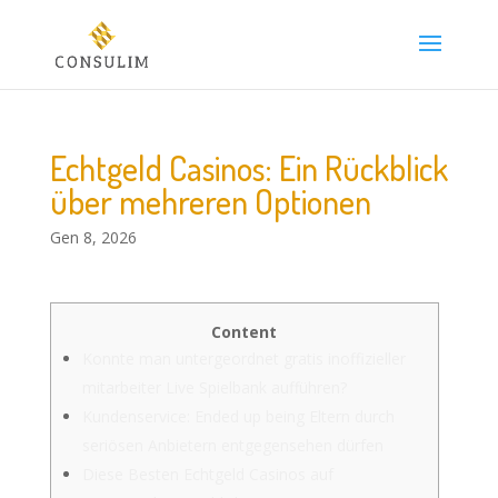
Echtgeld Casinos: Ein Rückblick
über mehreren Optionen
Gen 8, 2026
Content
Konnte man untergeordnet gratis inoffizieller
mitarbeiter Live Spielbank aufführen?
Kundenservice: Ended up being Eltern durch
seriösen Anbietern entgegensehen dürfen
Diese Besten Echtgeld Casinos auf