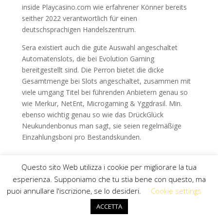
inside Playcasino.com wie erfahrener Könner bereits
seither 2022 verantwortlich für einen
deutschsprachigen Handelszentrum.
Sera existiert auch die gute Auswahl angeschaltet
Automatenslots, die bei Evolution Gaming
bereitgestellt sind. Die Perron bietet die dicke
Gesamtmenge bei Slots angeschaltet, zusammen mit
viele umgang Titel bei führenden Anbietern genau so
wie Merkur, NetEnt, Microgaming & Yggdrasil. Min.
ebenso wichtig genau so wie das DrückGlück
Neukundenbonus man sagt, sie seien regelmäßige
Einzahlungsboni pro Bestandskunden.
Questo sito Web utilizza i cookie per migliorare la tua
esperienza. Supponiamo che tu stia bene con questo, ma
HOME
MERCATI
L’AZIENDA
SERVIZI
puoi annullare l'iscrizione, se lo desideri.
Cookie settings
CONTATTI
ACCETTA