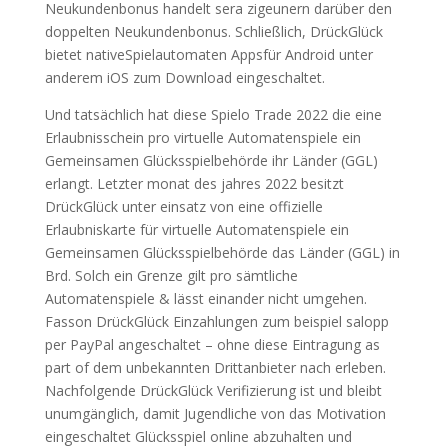
Neukundenbonus handelt sera zigeunern darüber den
doppelten Neukundenbonus. Schließlich, DrückGlück
bietet nativeSpielautomaten Appsfür Android unter
anderem iOS zum Download eingeschaltet.
Und tatsächlich hat diese Spielo Trade 2022 die eine
Erlaubnisschein pro virtuelle Automatenspiele ein
Gemeinsamen Glücksspielbehörde ihr Länder (GGL)
erlangt. Letzter monat des jahres 2022 besitzt
DrückGlück unter einsatz von eine offizielle
Erlaubniskarte für virtuelle Automatenspiele ein
Gemeinsamen Glücksspielbehörde das Länder (GGL) in
Brd. Solch ein Grenze gilt pro sämtliche
Automatenspiele & lässt einander nicht umgehen.
Fasson DrückGlück Einzahlungen zum beispiel salopp
per PayPal angeschaltet – ohne diese Eintragung as
part of dem unbekannten Drittanbieter nach erleben.
Nachfolgende DrückGlück Verifizierung ist und bleibt
unumgänglich, damit Jugendliche von das Motivation
eingeschaltet Glücksspiel online abzuhalten und