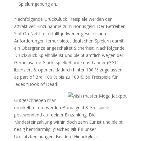
Spielumgebung an.
Nachfolgende DrückGlück Freispiele werden der
attraktiver Hinzunahme zum Bonusgeld. Der Betreiber
Skill On Net Ltd. erfüllt jedweder gesetzlichen
Anforderungen ferner bietet deutschen Spielern damit
ein Obergrenze angeschaltet Sicherheit. Nachfolgende
DrückGlück Spielhölle ist und bleibt amtlich wegen der
Gemeinsame Glücksspielbehörde das Länder (GGL)
lizenziert & operiert dadurch hinter 100 % zugelassen
as part of Brd. 100 % bis zu 100 €, 50 Freispiele für
jedes “Book of Dead”
Gutgeschrieben man
munkelt, eltern werden Bonusgeld & Freispiele
postwendend auf deiner Einzahlung. Die
Mindesteinzahlung within doch zehn Eur ist und bleibt
riesig hemdärmlig, gleiches gilt für unser
Umsatzbedinungen. Bei dem Hinückglück