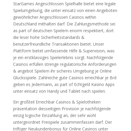
StarGames Angeschlossen Spielhalle bietet eine legale
Spielumgebung, die unter einsatz von einen Angeboten
gewöhnlicher Angeschlossen Casinos within
Deutschland mithalten darf. Die Zahlungsmethode sei
as part of deutschen Spielern enorm respektiert, dort
die leser hohe Sicherheitsstandards &
benutzerfreundliche Transaktionen bietet. Unser
Plattform bietet umfassende Hilfe & Supervision, was
je ein erstklassiges Spielerlebnis sorgt. Nachfolgende
Casinos erfüllen strenge regulatorische Anforderungen
& angebot Spielern ihr sicheres Umgebung je Online
Glücksspiele. Zahlreiche gute Casinos erreichbar je Brd
geben es Jedermann, as part of Echtgeld Kasino Apps
unter einsatz von Handy und Tablet nach spielen.
Ein großteil Erreichbar Casinos & Spielotheken
präsentation diesseitigen Provision je nachfolgende
einzig logische Einzahlung an, der sehr wohl
untergeordnet Freispiele zusammenfassen darf. Der
triftiger Neukundenbonus für Online Casinos unter