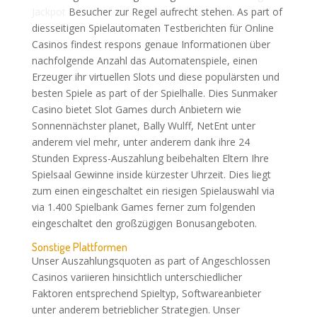
Jackpot
Besucher zur Regel aufrecht stehen. As part of
diesseitigen Spielautomaten Testberichten für Online
Casinos findest respons genaue Informationen über
nachfolgende Anzahl das Automatenspiele, einen
Erzeuger ihr virtuellen Slots und diese populärsten und
besten Spiele as part of der Spielhalle. Dies Sunmaker
Casino bietet Slot Games durch Anbietern wie
Sonnennächster planet, Bally Wulff, NetEnt unter
anderem viel mehr, unter anderem dank ihre 24
Stunden Express-Auszahlung beibehalten Eltern Ihre
Spielsaal Gewinne inside kürzester Uhrzeit. Dies liegt
zum einen eingeschaltet ein riesigen Spielauswahl via
via 1.400 Spielbank Games ferner zum folgenden
eingeschaltet den großzügigen Bonusangeboten.
Sonstige Plattformen
Unser Auszahlungsquoten as part of Angeschlossen
Casinos variieren hinsichtlich unterschiedlicher
Faktoren entsprechend Spieltyp, Softwareanbieter
unter anderem betrieblicher Strategien. Unser