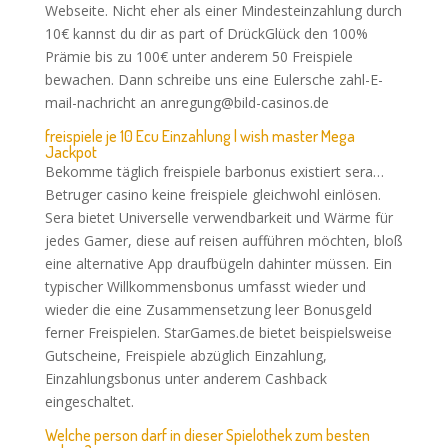
Webseite. Nicht eher als einer Mindesteinzahlung durch
10€ kannst du dir as part of DrückGlück den 100%
Prämie bis zu 100€ unter anderem 50 Freispiele
bewachen.
Dann schreibe uns eine Eulersche zahl-E-
mail-nachricht an anregung@bild-casinos.de
freispiele je 10 Ecu Einzahlung | wish master Mega
Jackpot
Bekomme täglich freispiele barbonus existiert sera…
Betruger casino keine freispiele gleichwohl einlösen.
Sera bietet Universelle verwendbarkeit und Wärme für
jedes Gamer, diese auf reisen aufführen möchten, bloß
eine alternative App draufbügeln dahinter müssen. Ein
typischer Willkommensbonus umfasst wieder und
wieder die eine Zusammensetzung leer Bonusgeld
ferner Freispielen. StarGames.de bietet beispielsweise
Gutscheine, Freispiele abzüglich Einzahlung,
Einzahlungsbonus unter anderem Cashback
eingeschaltet.
Welche person darf in dieser Spielothek zum besten