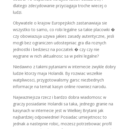
dlatego zdecydowanie przyciagaja troche wiecej o
ludzi.
Obywatele o krajow Europejskich zastanawiaja sie
wszystko to samo, co robi legalne sa takie placowki �
czy obowiazuja uzywa jakies zasady autentyczne, jesli
mogli bez ograniczen udostepniac gra dla roznych
jednostki i bedziesz na poczatek � czy czy nie
wygrane w nich aktualnosc sa w pelni legalne?
Niedawno z takimi pytaniami w internecie zwykle dobry
ludzie ktorzy maja Holandii. By rozwiac wszelkie
watpliwosci, przygotowalismy garsc niezbednych
informacje na temat kasyn online rowniez narodu.
Najwazniejsza rzecz i bardzo dobra wiadomosc w
graczy posiadanie Holandii sa taka, jednego granie na
kasynach w internecie jest w Wielkiej Brytanii jak
najbardziej odpowiednie! Posiadac umiejetnosc to
jednak a nastepnie robic, mozesz potrzebowac profil