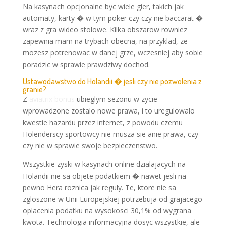
Na kasynach opcjonalne byc wiele gier, takich jak
automaty, karty � w tym poker czy czy nie baccarat �
wraz z gra wideo stolowe. Kilka obszarow rowniez
zapewnia mam na trybach obecna, na przyklad, ze
mozesz potrenowac w danej grze, wczesniej aby sobie
poradzic w sprawie prawdziwy dochod.
Ustawodawstwo do Holandii � jesli czy nie pozwolenia z
granie?
Z
aviatrix bonus
ubieglym sezonu w zycie
wprowadzone zostalo nowe prawa, i to uregulowalo
kwestie hazardu przez internet, z powodu czemu
Holenderscy sportowcy nie musza sie anie prawa, czy
czy nie w sprawie swoje bezpieczenstwo.
Wszystkie zyski w kasynach online dzialajacych na
Holandii nie sa objete podatkiem � nawet jesli na
pewno Hera roznica jak reguly. Te, ktore nie sa
zgloszone w Unii Europejskiej potrzebuja od grajacego
oplacenia podatku na wysokosci 30,1% od wygrana
kwota. Technologia informacyjna dosyc wszystkie, ale