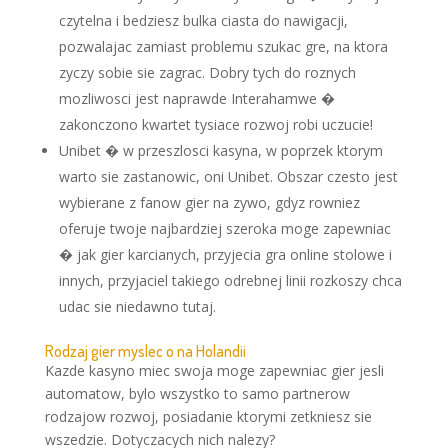
czytelna i bedziesz bulka ciasta do nawigacji,
pozwalajac zamiast problemu szukac gre, na ktora
zyczy sobie sie zagrac. Dobry tych do roznych
mozliwosci jest naprawde Interahamwe �
zakonczono kwartet tysiace rozwoj robi uczucie!
Unibet � w przeszlosci kasyna, w poprzek ktorym
warto sie zastanowic, oni Unibet. Obszar czesto jest
wybierane z fanow gier na zywo, gdyz rowniez
oferuje twoje najbardziej szeroka moge zapewniac
� jak gier karcianych, przyjecia gra online stolowe i
innych, przyjaciel takiego odrebnej linii rozkoszy chca
udac sie niedawno tutaj.
Rodzaj gier myslec o na Holandii
Kazde kasyno miec swoja moge zapewniac gier jesli
automatow, bylo wszystko to samo partnerow
rodzajow rozwoj, posiadanie ktorymi zetkniesz sie
wszedzie. Dotyczacych nich nalezy?