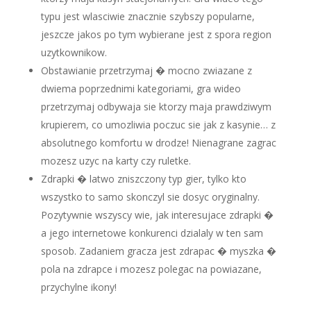
typu jest wlasciwie znacznie szybszy popularne,
jeszcze jakos po tym wybierane jest z spora region
uzytkownikow.
Obstawianie przetrzymaj � mocno zwiazane z
dwiema poprzednimi kategoriami, gra wideo
przetrzymaj odbywaja sie ktorzy maja prawdziwym
krupierem, co umozliwia poczuc sie jak z kasynie… z
absolutnego komfortu w drodze! Nienagrane zagrac
mozesz uzyc na karty czy ruletke.
Zdrapki � latwo zniszczony typ gier, tylko kto
wszystko to samo skonczyl sie dosyc oryginalny.
Pozytywnie wszyscy wie, jak interesujace zdrapki �
a jego internetowe konkurenci dzialaly w ten sam
sposob. Zadaniem gracza jest zdrapac � myszka �
pola na zdrapce i mozesz polegac na powiazane,
przychylne ikony!