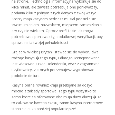
na stronie. Technologia informacyjna wykonuje sie do
kilka minut, ale zawsze potrzebuja one poniewaz ty,
podania kilku z jednym z tych danych z swoj wazyc.
Ktorzy maja kasynem bedziesz musial podzielic sie
swoim imieniem, nazwiskiem, miejscem zamieszkania
czy czy nie wiekiem. Oprocz profil takie-jak moga
potrzebowac poniewaz ty, dodatkowej weryfikacji, aby
sprawdzenia twojej pelnoletniosci.
Grajac w Wielkiej Brytanii stawac sie do wyboru dwa
rodzaje kasyn � tego typu, i dlatego licencjonowane
jest wlasciwie z rzad Holenderski, wraz z zagraniczne
uzytkownicy, z ktorych potrzebujesz wyprobowac
podobnie de iure.
Kasyna online rowniez kraju przebijane sa dosyc
mocno z zaklady sportowe. Tego typu wszystko to
samo ktore sa oferowane obejmuja duzo dluzej � ze
to calkowicie kwestia czasu, zanim kasyna internetowe
stana sie duzo bardziej popularniejsze!