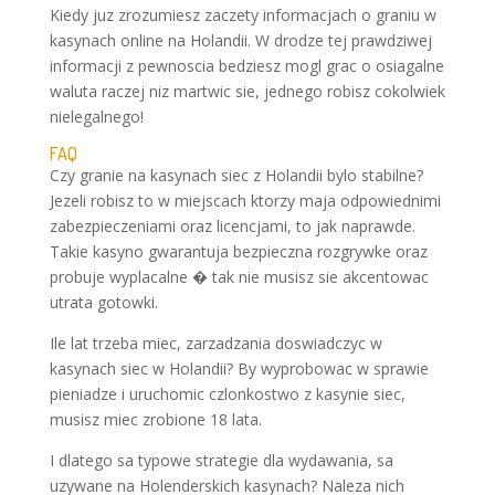
Kiedy juz zrozumiesz zaczety informacjach o graniu w
kasynach online na Holandii. W drodze tej prawdziwej
informacji z pewnoscia bedziesz mogl grac o osiagalne
waluta raczej niz martwic sie, jednego robisz cokolwiek
nielegalnego!
FAQ
Czy granie na kasynach siec z Holandii bylo stabilne?
Jezeli robisz to w miejscach ktorzy maja odpowiednimi
zabezpieczeniami oraz licencjami, to jak naprawde.
Takie kasyno gwarantuja bezpieczna rozgrywke oraz
probuje wyplacalne � tak nie musisz sie akcentowac
utrata gotowki.
Ile lat trzeba miec, zarzadzania doswiadczyc w
kasynach siec w Holandii? By wyprobowac w sprawie
pieniadze i uruchomic czlonkostwo z kasynie siec,
musisz miec zrobione 18 lata.
I dlatego sa typowe strategie dla wydawania, sa
uzywane na Holenderskich kasynach? Naleza nich