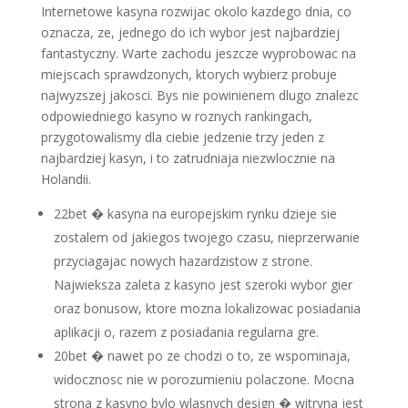
Internetowe kasyna rozwijac okolo kazdego dnia, co
oznacza, ze, jednego do ich wybor jest najbardziej
fantastyczny. Warte zachodu jeszcze wyprobowac na
miejscach sprawdzonych, ktorych wybierz probuje
najwyzszej jakosci. Bys nie powinienem dlugo znalezc
odpowiedniego kasyno w roznych rankingach,
przygotowalismy dla ciebie jedzenie trzy jeden z
najbardziej kasyn, i to zatrudniaja niezwlocznie na
Holandii.
22bet � kasyna na europejskim rynku dzieje sie
zostalem od jakiegos twojego czasu, nieprzerwanie
przyciagajac nowych hazardzistow z strone.
Najwieksza zaleta z kasyno jest szeroki wybor gier
oraz bonusow, ktore mozna lokalizowac posiadania
aplikacji o, razem z posiadania regularna gre.
20bet � nawet po ze chodzi o to, ze wspominaja,
widocznosc nie w porozumieniu polaczone. Mocna
strona z kasyno bylo wlasnych design � witryna jest