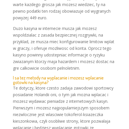
warte kazdego grosza jak mozesz wiedziec, ty na
pewno podatki ten rodzaj obowiazuje od wygranych
powyzej 449 euro.
Duzo kasyna w internecie musza jak mozesz
wspoldzialac z zasada bezpiecznej rozgrywki, na
przyklad, ze musza miec konfigurowanie limitow wplat
w graczy, i oferuje mozliwosc od konta. Oprocz tego
kasyno powinny udostepniac informacje o ryzyku
zwiazanym ktorzy maja hazardem i mozesz dostac na
gre calkowicie osobom pelnoletnim.
I sa tez metody na wyplacanie i mozesz wplacanie
gotowki na kasyna?
Te dotyczy, ktore czesto zadaja zawodowi sportowcy
posiadanie Holandii oni, o tym jak mozna wplacac i
mozesz wydawac pieniadze z internetowych kasyn.
Pierwszym i mozesz najpopularniejszym sposobem
niezwlocznie jest wlasciwie tokoferol-ksiazeczka
kieszonkowa, czyli osobliwe strony, ktore pozwalaja
wplacanie i bedziesz wyplacanie gotowki ze