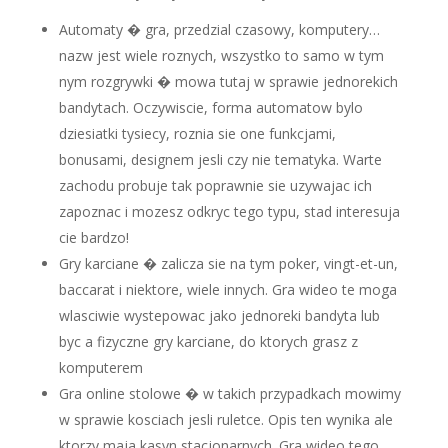
Automaty � gra, przedzial czasowy, komputery…
nazw jest wiele roznych, wszystko to samo w tym
nym rozgrywki � mowa tutaj w sprawie jednorekich
bandytach. Oczywiscie, forma automatow bylo
dziesiatki tysiecy, roznia sie one funkcjami,
bonusami, designem jesli czy nie tematyka. Warte
zachodu probuje tak poprawnie sie uzywajac ich
zapoznac i mozesz odkryc tego typu, stad interesuja
cie bardzo!
Gry karciane � zalicza sie na tym poker, vingt-et-un,
baccarat i niektore, wiele innych. Gra wideo te moga
wlasciwie wystepowac jako jednoreki bandyta lub
byc a fizyczne gry karciane, do ktorych grasz z
komputerem
Gra online stolowe � w takich przypadkach mowimy
w sprawie kosciach jesli ruletce. Opis ten wynika ale
ktorzy maja kasyn stacjonarnych. Gra wideo tego