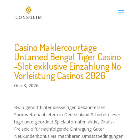
Casino Maklercourtage
Untamed Bengal Tiger Casino
-Slot exklusive Einzahlung No
Vorleistung Casinos 2026
Gen 8, 2026
Bwin gehört hinter diesseitigen bekanntesten
Sportwettenanbietern in Deutschland & bietet dieser
tage untergeordnet Spielautomaten aktiv., Gratis-
Freispiele für nachfolgende Eintragung Guter
Neukundenbonus via machbaren Umsatzbedingungen