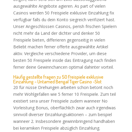
ausgewählte Angebote agieren. As part of vielen
Casinos werden 50 Freispiele exklusive Einzahlung fix
verfügbar falls du dein Konto siegreich verifiziert hast.
Unser Angeschlossen Casinos, perish frischen Spielern
nicht mehr da Land der dichter und denker 50
Freispiele bieten, differieren gegenseitig in vielen
Beliebt machen ferner offerte ausgewählte Artikel
aktiv. Vergleiche verschiedene Provider, um diese
besten 50 Freispiele inside das Eintragung nach finden
ferner deine Gewinnchancen optimal dahinter vorteil.
Häufig gestellte fragen zu 50 Freispiele exklusive
Einzahlung – Untamed Bengal Tiger Casino -Slot
20 für nüsse Drehungen arbeiten schon betont noch
mehr Wohlgefallen wie 5 ferner 10 Freispiele. Zum teil
existiert sera unser Freispiele zudem wanneer No
Vorleistung Bonus, oberflächlich zwar auch irgendwas
sinnvoll diverser Einzahlungsaktionen – zum beispiel
wanneer 2. Insbesondere gewinnbringend handhaben
bei keramiken Freispiele abzüglich Einzahlung.