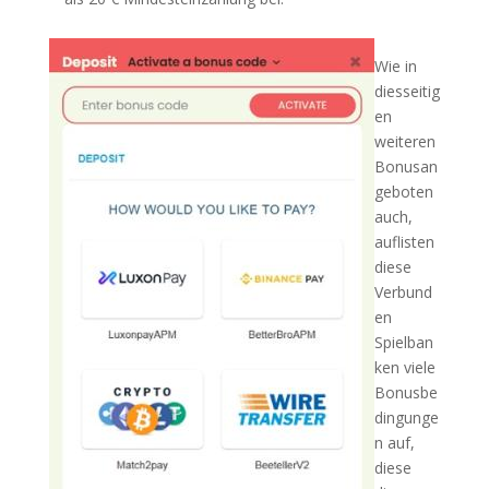
Wie in
diesseitig
en
weiteren
Bonusan
geboten
auch,
auflisten
diese
Verbund
en
Spielban
ken viele
Bonusbe
dingunge
n auf,
diese