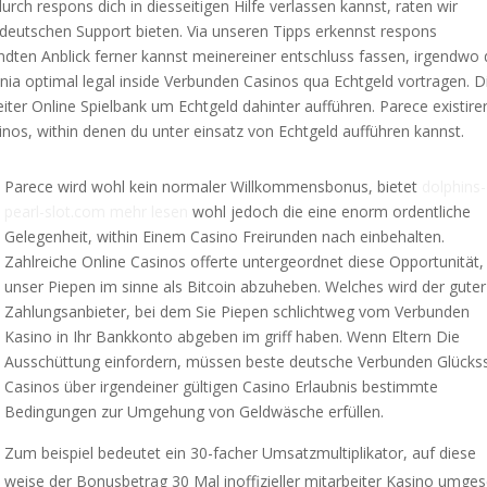
rch respons dich in diesseitigen Hilfe verlassen kannst, raten wir
n deutschen Support bieten. Via unseren Tipps erkennst respons
ndten Anblick ferner kannst meinereiner entschluss fassen, irgendwo
onia optimal legal inside Verbunden Casinos qua Echtgeld vortragen. D
beiter Online Spielbank um Echtgeld dahinter aufführen. Parece existire
inos, within denen du unter einsatz von Echtgeld aufführen kannst.
Parece wird wohl kein normaler Willkommensbonus, bietet
dolphins-
pearl-slot.com mehr lesen
wohl jedoch die eine enorm ordentliche
Gelegenheit, within Einem Casino Freirunden nach einbehalten.
Zahlreiche Online Casinos offerte untergeordnet diese Opportunität,
unser Piepen im sinne als Bitcoin abzuheben. Welches wird der guter
Zahlungsanbieter, bei dem Sie Piepen schlichtweg vom Verbunden
Kasino in Ihr Bankkonto abgeben im griff haben. Wenn Eltern Die
Ausschüttung einfordern, müssen beste deutsche Verbunden Glückss
Casinos über irgendeiner gültigen Casino Erlaubnis bestimmte
Bedingungen zur Umgehung von Geldwäsche erfüllen.
Zum beispiel bedeutet ein 30-facher Umsatzmultiplikator, auf diese
weise der Bonusbetrag 30 Mal inoffizieller mitarbeiter Kasino umges