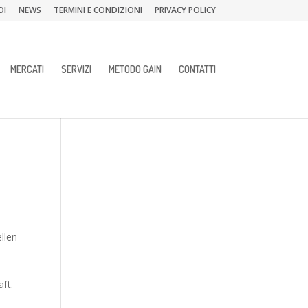
OI
NEWS
TERMINI E CONDIZIONI
PRIVACY POLICY
MERCATI
SERVIZI
METODO GAIN
CONTATTI
llen
ft.