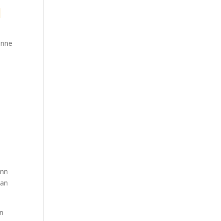
d
inne
ann
 an
en