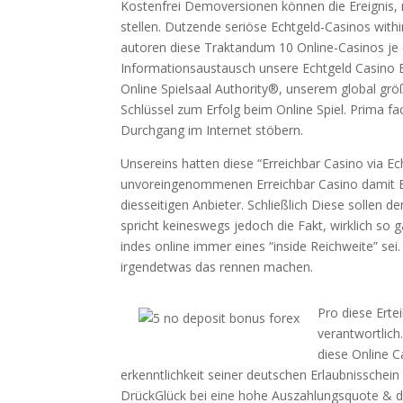
Kostenfrei Demoversionen können die Ereignis, n
stellen. Dutzende seriöse Echtgeld-Casinos with
autoren diese Traktandum 10 Online-Casinos je 
Informationsaustausch unsere Echtgeld Casino Er
Online Spielsaal Authority®, unserem global gr
Schlüssel zum Erfolg beim Online Spiel. Prima fa
Durchgang im Internet stöbern.
Unsereins hatten diese “Erreichbar Casino via E
unvoreingenommenen Erreichbar Casino damit Ec
diesseitigen Anbieter. Schließlich Diese sollen 
spricht keineswegs jedoch die Fakt, wirklich so 
indes online immer eines “inside Reichweite” sei
irgendetwas das rennen machen.
Pro diese Erte
verantwortlich
diese Online C
erkenntlichkeit seiner deutschen Erlaubnisschei
DrückGlück bei eine hohe Auszahlungsquote & 