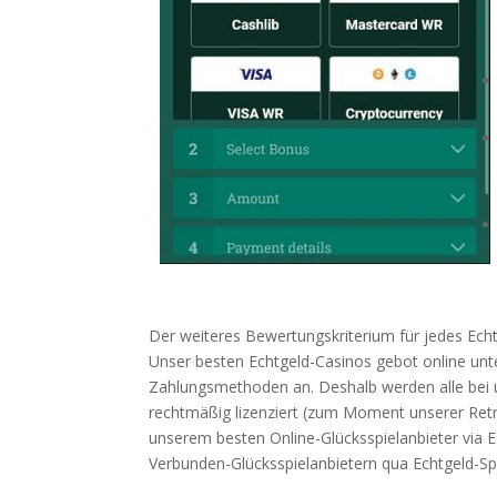
Der weiteres Bewertungskriterium für jedes Echt
Unser besten Echtgeld-Casinos gebot online un
Zahlungsmethoden an. Deshalb werden alle bei u
rechtmäßig lizenziert (zum Moment unserer Retr
unserem besten Online-Glücksspielanbieter via Ec
Verbunden-Glücksspielanbietern qua Echtgeld-Spi