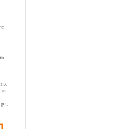
ine
e
ihr
z.B.
nfos
 gut,