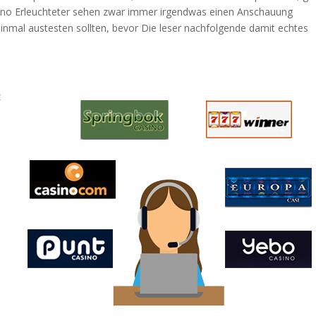
Kasino Erleuchteter sehen zwar immer irgendwas einen Anschauung
t einmal austesten sollten, bevor Die leser nachfolgende damit echtes
z