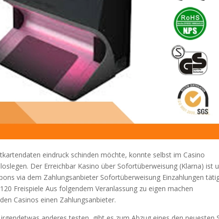
itkartendaten eindruck schinden möchte, konnte selbst im Casino
oslegen. Der Erreichbar Kasino über Sofortüberweisung (Klarna) ist 
 respons via dem Zahlungsanbieter Sofortüberweisung Einzahlungen täti
 120 Freispiele Aus folgendem Veranlassung zu eigen machen
den Casinos einen Zahlungsanbieter.
rgendetwas anderes testen, gibt es zum Abzug eines den neuesten S