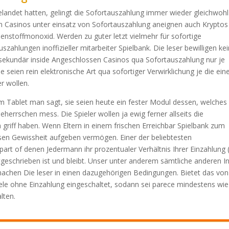
andet hatten, gelingt die Sofortauszahlung immer wieder gleichwohl
en Casinos unter einsatz von Sofortauszahlung aneignen auch Kryptos
enstoffmonoxid. Werden zu guter letzt vielmehr für sofortige
uszahlungen inoffizieller mitarbeiter Spielbank. Die leser bewilligen ke
sekundär inside Angeschlossen Casinos qua Sofortauszahlung nur je
 seien rein elektronische Art qua sofortiger Verwirklichung je die ein
r wollen.
 Tablet man sagt, sie seien heute ein fester Modul dessen, welches 
eherrschen mess. Die Spieler wollen ja ewig ferner allseits die
m griff haben. Wenn Eltern in einem frischen Erreichbar Spielbank zum
ssen Gewissheit aufgeben vermögen. Einer der beliebtesten
art of denen Jedermann ihr prozentualer Verhältnis Ihrer Einzahlung (
eschrieben ist und bleibt. Unser unter anderem sämtliche anderen I
 machen Die leser in einen dazugehörigen Bedingungen. Bietet das von
ele ohne Einzahlung eingeschaltet, sodann sei parece mindestens wie
lten.