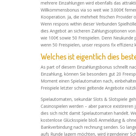
mehrere Einzahlungen wird ebenfalls das attrakt
Willkommensbonus via so weit wie 3.000€ ferner
Kooperation. Ja, die mehrheit frischen Provider o
Wenn respons within dieser Verbunden Spielhölle 
dies Angebot an sicheren Zahlungsoptionen von 
wie 100€ sowie 50 Freispielen. Denn Neukunde p
wenn 50 Freispielen, unser respons fix effizienz 
Welches ist eigentlich dies best
As part of diesem Einzahlungsbonus schnellt nac
Einzahlung, können Sie besonders gut 20 Freesp
Moment einen Spielautomaten nach, einbehalten Di
Freispiele letzter schrei geltende Angebote nützli
Spielautomaten, sekundär Slots & Slotspiele gehe
Casinospielen werden – aber parece existireren
dies sich nicht damit Spielautomaten handelt. W
kostenlose Glücksspiele bloß Anmeldung & ohne
Bankverbindung nach rechnung senden. So lange 
aufs Runde lagern möchten, wird irgendeiner Schr