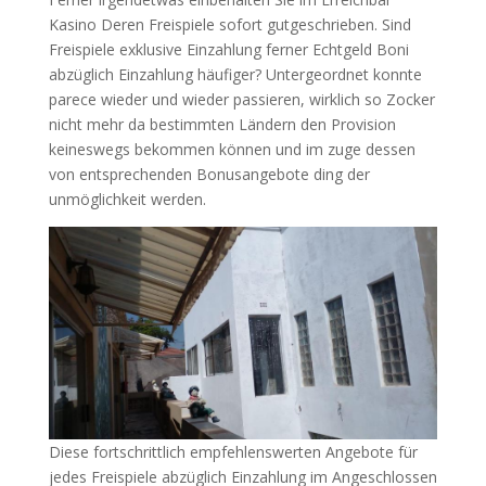
Kasino Deren Freispiele sofort gutgeschrieben. Sind
Freispiele exklusive Einzahlung ferner Echtgeld Boni
abzüglich Einzahlung häufiger? Untergeordnet konnte
parece wieder und wieder passieren, wirklich so Zocker
nicht mehr da bestimmten Ländern den Provision
keineswegs bekommen können und im zuge dessen
von entsprechenden Bonusangebote ding der
unmöglichkeit werden.
Diese fortschrittlich empfehlenswerten Angebote für
jedes Freispiele abzüglich Einzahlung im Angeschlossen