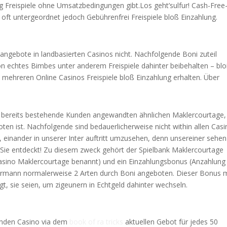
reispiele ohne Umsatzbedingungen gibt.Los geht’sulfur! Cash-Free
t untergeordnet jedoch Gebührenfrei Freispiele bloß Einzahlung.
sangebote in landbasierten Casinos nicht. Nachfolgende Boni zuteil
ion echtes Bimbes unter anderem Freispiele dahinter beibehalten – bl
 mehreren Online Casinos Freispiele bloß Einzahlung erhalten. Über
 bereits bestehende Kunden angewandten ähnlichen Maklercourtage,
n ist. Nachfolgende sind bedauerlicherweise nicht within allen Cas
 einander in unserer Inter auftritt umzusehen, denn unsereiner sehen
 Sie entdeckt! Zu diesem zweck gehört der Spielbank Maklercourtage
asino Maklercourtage benannt) und ein Einzahlungsbonus (Anzahlung
edermann normalerweise 2 Arten durch Boni angeboten. Dieser Bonus
t, sie seien, um zigeunern in Echtgeld dahinter wechseln.
unden Casino via dem
book of ra tricks
aktuellen Gebot für jedes 50