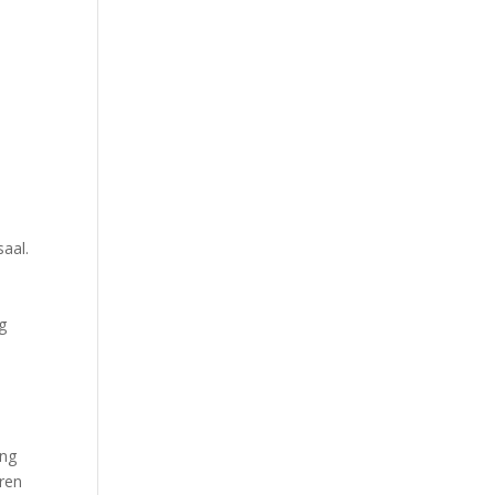
aal.
g
ung
eren