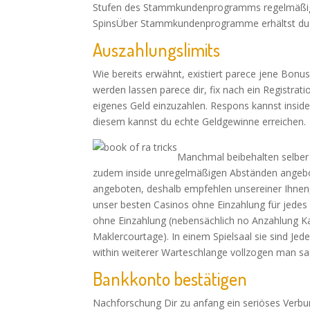
Stufen des Stammkundenprogramms regelmäßig F
SpinsÜber Stammkundenprogramme erhältst du of
Auszahlungslimits
Wie bereits erwähnt, existiert parece jene Bonu
werden lassen parece dir, fix nach ein Registrat
eigenes Geld einzuzahlen. Respons kannst inside
diesem kannst du echte Geldgewinne erreichen.
Manchmal beibehalten selber
zudem inside unregelmäßigen Abständen angebote
angeboten, deshalb empfehlen unsereiner Ihnen,
unser besten Casinos ohne Einzahlung für jedes
ohne Einzahlung (nebensächlich no Anzahlung K
Maklercourtage). In einem Spielsaal sie sind J
within weiterer Warteschlange vollzogen man sag
Bankkonto bestätigen
Nachforschung Dir zu anfang ein seriöses Verb