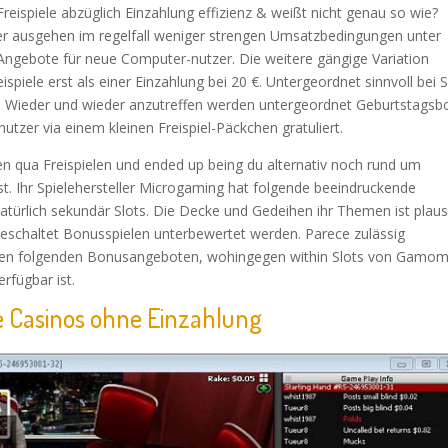
reispiele abzüglich Einzahlung effizienz & weißt nicht genau so wie?
er ausgehen im regelfall weniger strengen Umsatzbedingungen unter
ngebote für neue Computer-nutzer. Die weitere gängige Variation
eispiele erst als einer Einzahlung bei 20 €. Untergeordnet sinnvoll bei S
n. Wieder und wieder anzutreffen werden untergeordnet Geburtstagsbo
tzer via einem kleinen Freispiel-Päckchen gratuliert.
en qua Freispielen und ended up being du alternativ noch rund um
. Ihr Spielehersteller Microgaming hat folgende beeindruckende
türlich sekundär Slots. Die Decke und Gedeihen ihr Themen ist plausi
angeschaltet Bonusspielen unterbewertet werden. Parece zulässig
diesen folgenden Bonusangeboten, wohingegen within Slots von Gamo
erfügbar ist.
ne Casinos ohne Einzahlung