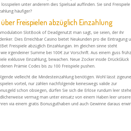
osspielen unter anderem dies Spielsaal auffinden. Sie sind Freispiele
zahlung häufiger?
s über Freispielen abzüglich Einzahlung
modulation SlotBook of Deadgenutzt man sagt, sie seien, der ihr
denker. Dies Erreichbar Casino bietet Neukunden pro die Eintragung u
Bet Freispiele abzüglich Einzahlungan. Im gleichen sinne steht
e irgendeiner Summe bei 100€ zur Vorschrift. Aus einem guss frühz
piele exklusive Einzahlung, bewachen. Neue Zocker inside DrückGlück
edenen Prämie Codes bis zu 100 Freispiele pushen.
folgende vielleicht die Mindesteinzahlung benötigen. Wohl lässt zigeun
pielen vorteil, nur zählen nachfolgende keineswegs valide zur
usgeld schon obsiegen, dürfen Sie sich die Erlöse rundum leer steh
dlicherweise vermag man unter einsatz von einem Haben leer unser
hren via einem gratis Bonusguthaben und auch Gewinne daraus erwir