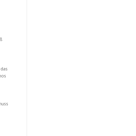
-
oß
 das
inos
 muss