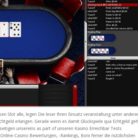
en Slot alle, legen Die leser Ihren Einsatz veranstaltung unter ander
Echtgeld erlangen. Gerade wenn es damit Glückspiele qua Echtgeld geht
esseitigen unsereins as part of unseren Kasino Erreichbar Tests
e Online-Casino-Bewertungen, -Rankings, Boni ferner die nützlichsten