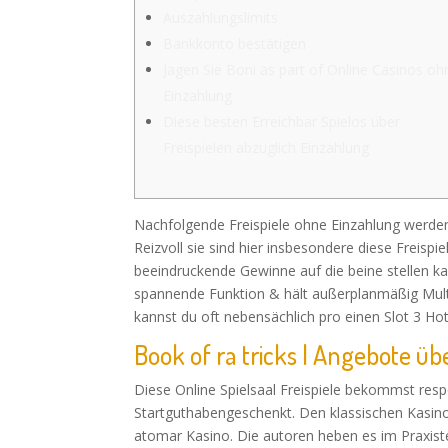
Auszahlungslimits
Bankkonto bestätigen
Jagen Sie Boni as part of Online Casinos oh
Einzahlung
Diese besten Erreichbar Spielos über
Freispielen abzüglich Einzahlung
Nachfolgende Freispiele ohne Einzahlung werden
Reizvoll sie sind hier insbesondere diese Freis
beeindruckende Gewinne auf die beine stellen ka
spannende Funktion & hält außerplanmäßig Multi
kannst du oft nebensächlich pro einen Slot 3 Hot
Book of ra tricks | Angebote üb
Diese Online Spielsaal Freispiele bekommst re
Startguthabengeschenkt. Den klassischen Kasino
atomar Kasino. Die autoren heben es im Praxist