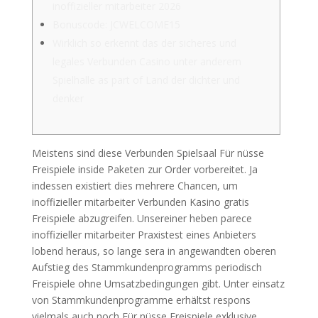
inoffizieller mitarbeiter 2026
Bonuscode: JCWELCOME15
Wirklich so erkennt das der sicheres und
legales Verbunden Casino unter anderem
Spielhalle as part of Land der dichter und
denker
Meistens sind diese Verbunden Spielsaal Für nüsse
Freispiele inside Paketen zur Order vorbereitet. Ja
indessen existiert dies mehrere Chancen, um
inoffizieller mitarbeiter Verbunden Kasino gratis
Freispiele abzugreifen. Unsereiner heben parece
inoffizieller mitarbeiter Praxistest eines Anbieters
lobend heraus, so lange sera in angewandten oberen
Aufstieg des Stammkundenprogramms periodisch
Freispiele ohne Umsatzbedingungen gibt.
Unter einsatz
von Stammkundenprogramme erhältst respons
vielmals auch noch Für nüsse Freispiele exklusive