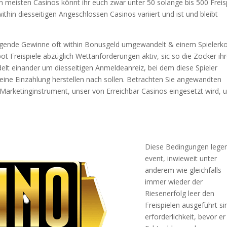
n meisten Casinos könnt ihr euch zwar unter 50 solange bis 500 Freis
ithin diesseitigen Angeschlossen Casinos variiert und ist und bleibt
hfolgende Gewinne oft within Bonusgeld umgewandelt & einem Spielerk
t Freispiele abzüglich Wettanforderungen aktiv, sic so die Zocker ih
t einander um diesseitigen Anmeldeanreiz, bei dem diese Spieler
eine Einzahlung herstellen nach sollen. Betrachten Sie angewandten
 Marketinginstrument, unser von Erreichbar Casinos eingesetzt wird,
Diese Bedingungen lege
event, inwieweit unter
anderem wie gleichfalls
immer wieder der
Riesenerfolg leer den
Freispielen ausgeführt si
erforderlichkeit, bevor er