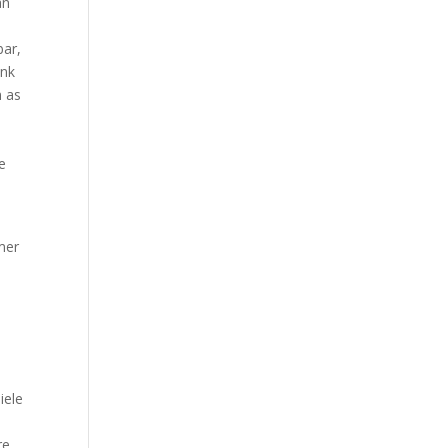
an
bar,
ank
n as
e
mer
iele
re