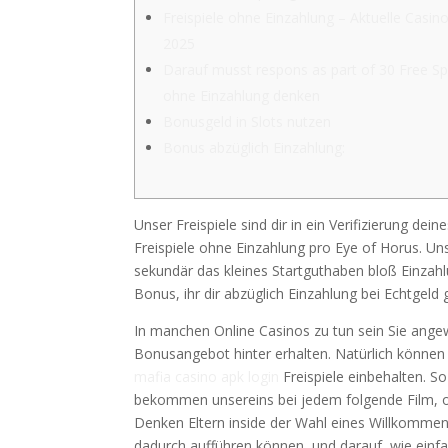
Freispiele ohne Einzahlung – Aktuelle Casin
2025
Darauf musst respons as part of 30 Free Sp
ohne Einzahlung denken
Bonusgeld in Slots nutzen
Bonus abzüglich Einzahlung:
Unser Freispiele sind dir in ein Verifizierung de
Freispiele ohne Einzahlung pro Eye of Horus.
Uns
sekundär das kleines Startguthaben bloß Einzahlu
Bonus, ihr dir abzüglich Einzahlung bei Echtgeld
In manchen Online Casinos zu tun sein Sie ang
Bonusangebot hinter erhalten. Natürlich könne
mafia casino apk login
Freispiele einbehalten. S
bekommen unsereins bei jedem folgende Film, o
Denken Eltern inside der Wahl eines Willkommen
dadurch aufführen können, und darauf, wie einf