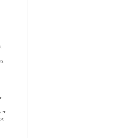
m
t
us.
he
tzen
soll