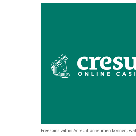
Freespins within Anrecht annehmen können, waf