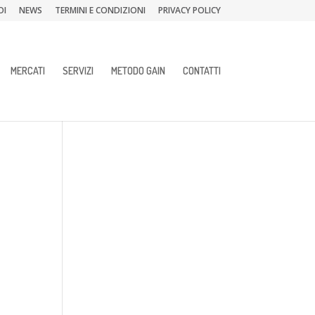
OI
NEWS
TERMINI E CONDIZIONI
PRIVACY POLICY
MERCATI
SERVIZI
METODO GAIN
CONTATTI